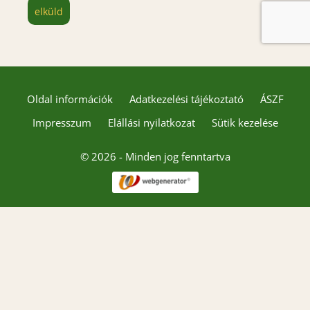
elküld
Oldal információk
Adatkezelési tájékoztató
ÁSZF
Impresszum
Elállási nyilatkozat
Sütik kezelése
© 2026 - Minden jog fenntartva