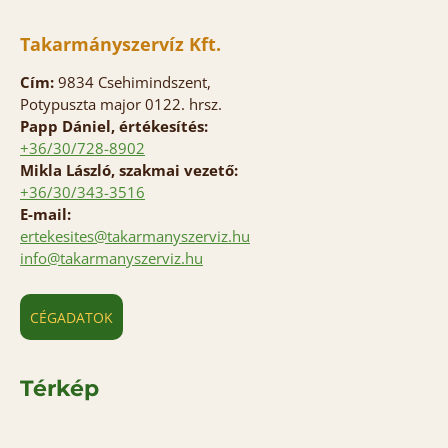
Takarmányszervíz Kft.
Cím:
9834 Csehimindszent,
Potypuszta major 0122. hrsz.
Papp Dániel, értékesítés:
+36/30/728-8902
Mikla László, szakmai vezető:
+36/30/343-3516
E-mail:
ertekesites@takarmanyszerviz.hu
info@takarmanyszerviz.hu
CÉGADATOK
Térkép